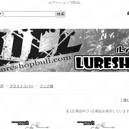
ルアーショップBULL
OP
>
ブライトリバー
>
フック他
[ 並
全 [2] 商品中 [1-2] 商品を表示していま