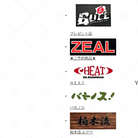
プレゼント品
★ご予約商品★
Y
ＨＥＡＴ
バモノス
柏木流 ルアー