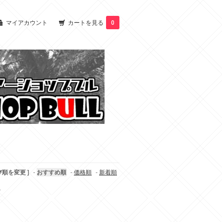
マイアカウント
カートを見る
0
び順を変更 ]
-
おすすめ順
-
価格順
-
新着順
す