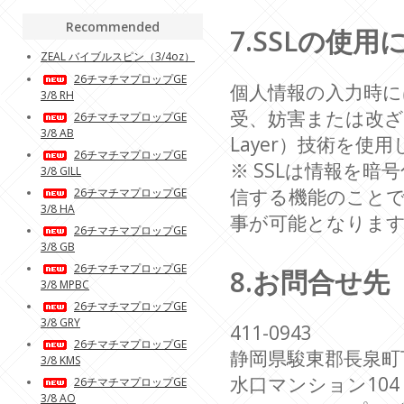
Recommended
7.SSLの使
ZEAL バイブルスピン（3/4oz）
26チマチマプロップGE
個人情報の入力時
3/8 RH
受、妨害または改ざんさ
26チマチマプロップGE
3/8 AB
Layer）技術を使
26チマチマプロップGE
※ SSLは情報を
3/8 GILL
信する機能のことで
26チマチマプロップGE
3/8 HA
事が可能となりま
26チマチマプロップGE
3/8 GB
26チマチマプロップGE
8.お問合せ先
3/8 MPBC
26チマチマプロップGE
3/8 GRY
411-0943
26チマチマプロップGE
静岡県駿東郡長泉町下土
3/8 KMS
水口マンション104
26チマチマプロップGE
3/8 AO