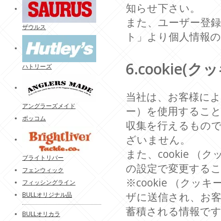
知らせ下さい。
また、ユーザー登
ザウルス
ト」より個人情報の
6.cookie
ハトリーズ
当社は、お客様により
アングラーズメイド
ー）を使用するこ
ボッコム
収集を行えるもの
ざいません。
また、cookie
ブライトリバー
の設定で変更する
フェンウィック
※cookie （
フィッシングライン
ザに送信され、お
BULLオリジナル品
蓄積される情報で
BULLオリカラ