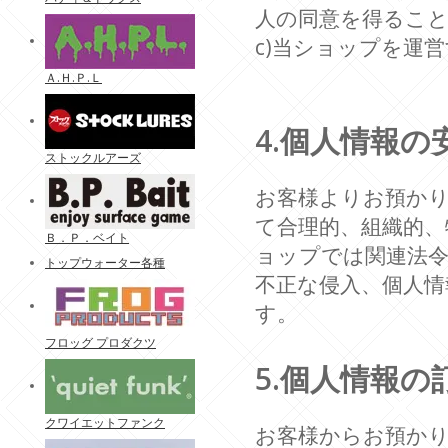
人の同意を得るこ
c)当ショップを運
Ａ.Ｈ.Ｐ.Ｌ
4.個人情報の
ストックルアーズ
お客様よりお預か
て合理的、組織的、
Ｂ．Ｐ．ベイト
ョップでは関連法
トップウォーター各種
不正な侵入、個人情
す。
フロッグ プロダクツ
5.個人情報の
クワイエットファンク
お客様からお預か