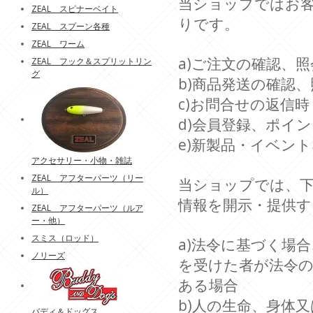
当ショップではお
ZEAL スピナーベイト
りです。
ZEAL スプーン各種
ZEAL ワーム
a)ご注文の確認、照
ZEAL フック＆スプリットリン
グ
b)商品発送の確認、
c)お問合せの返信時
d)会員登録、ポイ
e)新製品・イベン
アクセサリー・小物・雑誌
ZEAL アフターパーツ（リー
当ショップでは、
ル）
情報を開示・提供
ZEAL アフターパーツ（ルア
ー・他）
スミス（ロッド）
a)法令に基づく場
ノリーズ
を受けた者が法令
ある場合
b)人の生命、身体
バディ＆ドッグス