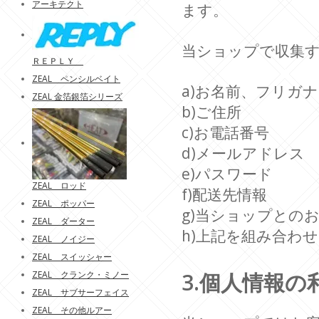
アーキテクト
ます。
当ショップで収集
ＲＥＰＬＹ
ZEAL ペンシルベイト
a)お名前、フリガナ
ZEAL 金箔銀箔シリーズ
b)ご住所
c)お電話番号
d)メールアドレス
e)パスワード
ZEAL ロッド
f)配送先情報
ZEAL ポッパー
g)当ショップとの
ZEAL ダーター
h)上記を組み合わ
ZEAL ノイジー
ZEAL スイッシャー
3.個人情報の
ZEAL クランク・ミノー
ZEAL サブサーフェイス
ZEAL その他ルアー