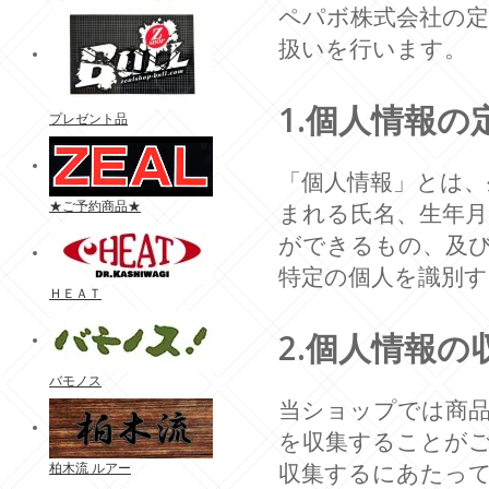
ペパボ株式会社の
扱いを行います。
1.個人情報の
プレゼント品
「個人情報」とは、
★ご予約商品★
まれる氏名、生年
ができるもの、及
特定の個人を識別
ＨＥＡＴ
2.個人情報の
バモノス
当ショップでは商
を収集することが
収集するにあたっ
柏木流 ルアー