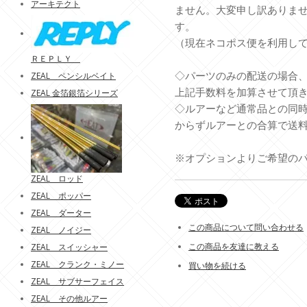
アーキテクト
ません。大変申し訳ありま
す。
（現在ネコポス便を利用し
ＲＥＰＬＹ
◇パーツのみの配送の場合
ZEAL ペンシルベイト
上記手数料を加算させて頂
ZEAL 金箔銀箔シリーズ
◇ルアーなど通常品との同
からずルアーとの合算で送
※オプションよりご希望の
ZEAL ロッド
ZEAL ポッパー
ZEAL ダーター
この商品について問い合わせる
ZEAL ノイジー
この商品を友達に教える
ZEAL スイッシャー
ZEAL クランク・ミノー
買い物を続ける
ZEAL サブサーフェイス
ZEAL その他ルアー