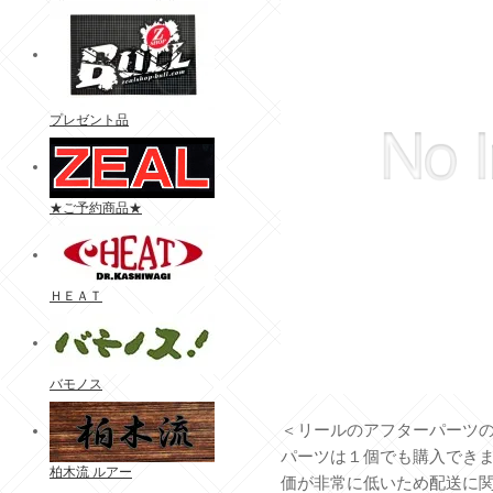
プレゼント品
★ご予約商品★
ＨＥＡＴ
バモノス
＜リールのアフターパーツ
パーツは１個でも購入でき
柏木流 ルアー
価が非常に低いため配送に