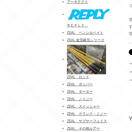
アーキテクト
ＲＥＰＬＹ
ZEAL ペンシルベイト
ZEAL 金箔銀箔シリーズ
ZEAL ロッド
ZEAL ポッパー
ZEAL ダーター
ZEAL ノイジー
ZEAL スイッシャー
ZEAL クランク・ミノー
Y
ZEAL サブサーフェイス
ZEAL その他ルアー