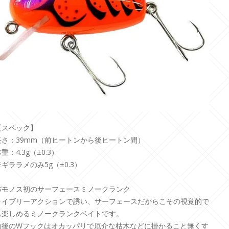
【スペック】
長さ：39mm（前ヒートンから後ヒートン間）
重：4.3g（±0.3）
※ギララメのみ5g（±0.3）
バモノス初のサーフェースミノークランク
ライブリーアクションで誘い、サーフェースだからこその視覚的で
も楽しめるミノークランクベイトです。
前後のWフックはオカッパリで厄介な枯木などに掛かること無くす