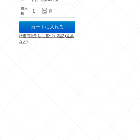
購入
個
数
特定商取引法に基づく表記 (返品
など)