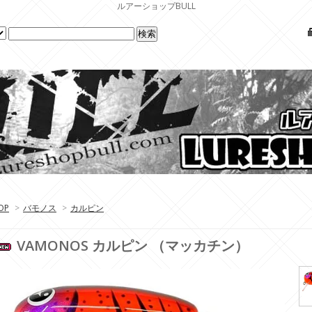
ルアーショップBULL
OP
>
バモノス
>
カルピン
VAMONOS カルピン （マッカチン）