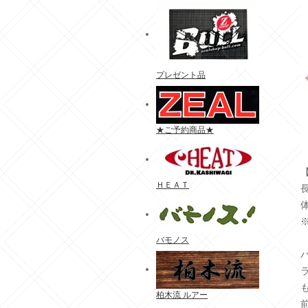
プレゼント品
★ご予約商品★
ＨＥＡＴ
体
バモノス
柏木流 ルアー