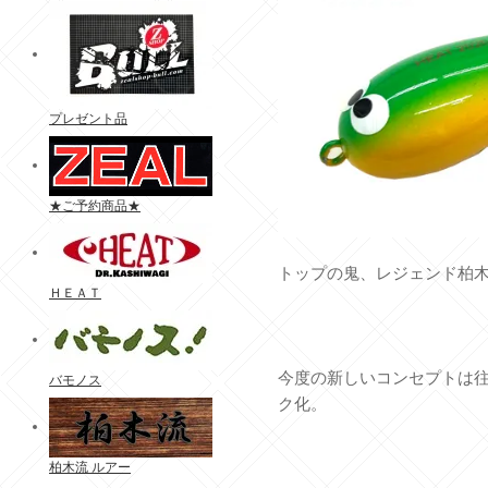
プレゼント品
★ご予約商品★
トップの鬼、レジェンド柏
ＨＥＡＴ
今度の新しいコンセプトは
バモノス
ク化。
柏木流 ルアー