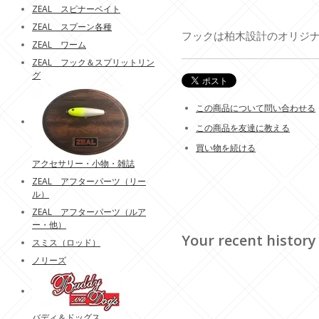
ZEAL スピナーベイト
ZEAL スプーン各種
フックは柏木設計のオリジ
ZEAL ワーム
ZEAL フック＆スプリットリン
グ
この商品について問い合わせる
この商品を友達に教える
買い物を続ける
アクセサリー・小物・雑誌
ZEAL アフターパーツ（リー
ル）
ZEAL アフターパーツ（ルア
ー・他）
Your recent history
スミス（ロッド）
ノリーズ
バディ＆ドッグス