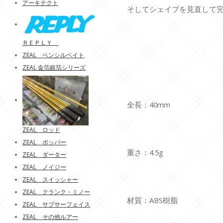
アーキテクト
そしてシェイプを見直して
ＲＥＰＬＹ
ZEAL ペンシルベイト
ZEAL 金箔銀箔シリーズ
全長：40mm
ZEAL ロッド
ZEAL ポッパー
重さ：4.5g
ZEAL ダーター
ZEAL ノイジー
ZEAL スイッシャー
ZEAL クランク・ミノー
材質：ABS樹脂
ZEAL サブサーフェイス
ZEAL その他ルアー