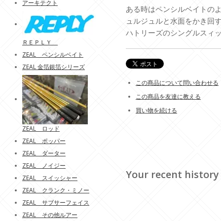
アーキテクト
ある時はペンシルベイトの
ュルジュルと水面をかき回
ハトリーズのシングルスィ
ＲＥＰＬＹ
ZEAL ペンシルベイト
ZEAL 金箔銀箔シリーズ
この商品について問い合わせる
この商品を友達に教える
買い物を続ける
ZEAL ロッド
ZEAL ポッパー
ZEAL ダーター
ZEAL ノイジー
Your recent history
ZEAL スイッシャー
ZEAL クランク・ミノー
ZEAL サブサーフェイス
ZEAL その他ルアー