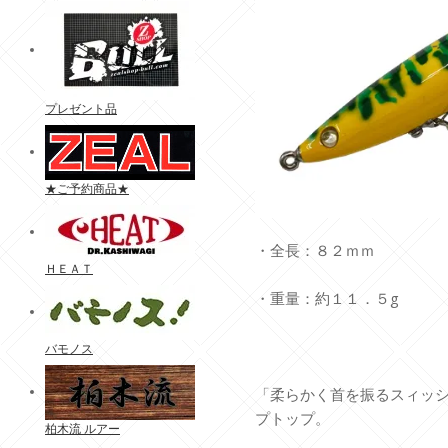
プレゼント品
★ご予約商品★
・全長：８２ｍｍ
ＨＥＡＴ
・重量：約１１．５g
バモノス
「柔らかく首を振るスィッ
プトップ。
柏木流 ルアー