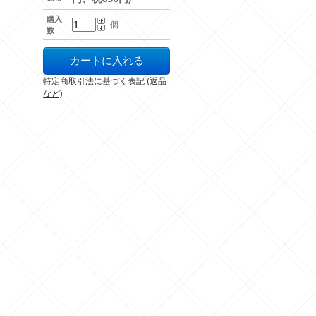
購入
個
数
特定商取引法に基づく表記 (返品
など)