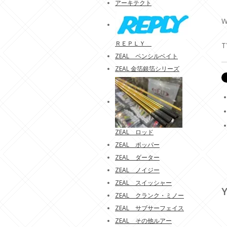
アーキテクト
W
ＲＥＰＬＹ
T
ZEAL ペンシルベイト
ZEAL 金箔銀箔シリーズ
ZEAL ロッド
ZEAL ポッパー
ZEAL ダーター
ZEAL ノイジー
ZEAL スイッシャー
Y
ZEAL クランク・ミノー
ZEAL サブサーフェイス
ZEAL その他ルアー