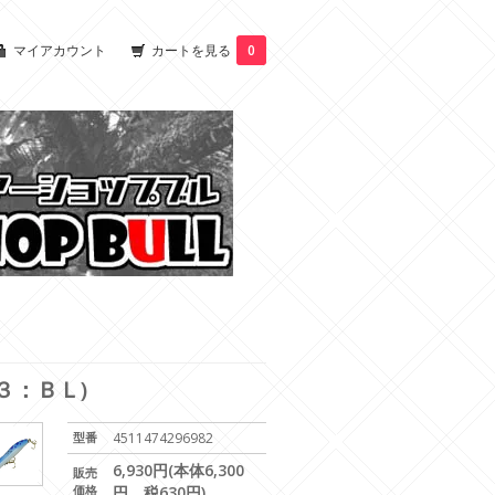
マイアカウント
カートを見る
0
３：ＢＬ)
型番
4511474296982
6,930円(本体6,300
販売
価格
円、税630円)