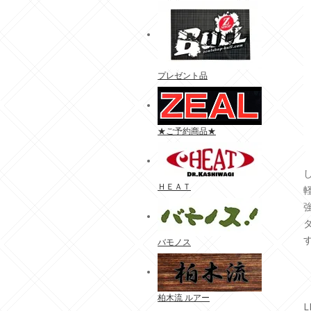
プレゼント品
★ご予約商品★
ＨＥＡＴ
バモノス
柏木流 ルアー
L