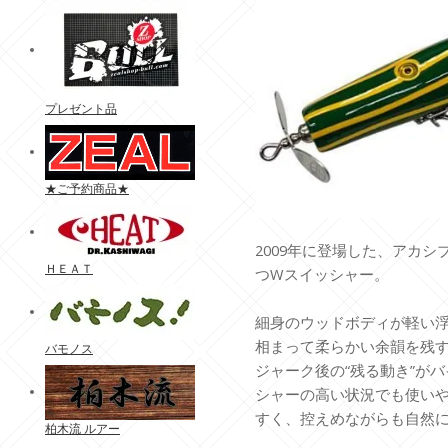
プレゼント品
★ご予約商品★
2009年に登場した、アカ
ＨＥＡＴ
つWスイッシャー。
細身のウッドボディが軽い
相まって柔らかい余韻を残
バモノス
ジャーク後の“残る動き”が
シャーの高い状況でも使い
すく、控えめながらも自然
柏木流 ルアー