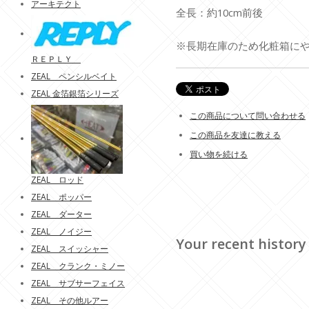
アーキテクト
全長：約10cm前後
※長期在庫のため化粧箱に
ＲＥＰＬＹ
ZEAL ペンシルベイト
ZEAL 金箔銀箔シリーズ
この商品について問い合わせる
この商品を友達に教える
買い物を続ける
ZEAL ロッド
ZEAL ポッパー
ZEAL ダーター
ZEAL ノイジー
Your recent history
ZEAL スイッシャー
ZEAL クランク・ミノー
ZEAL サブサーフェイス
ZEAL その他ルアー