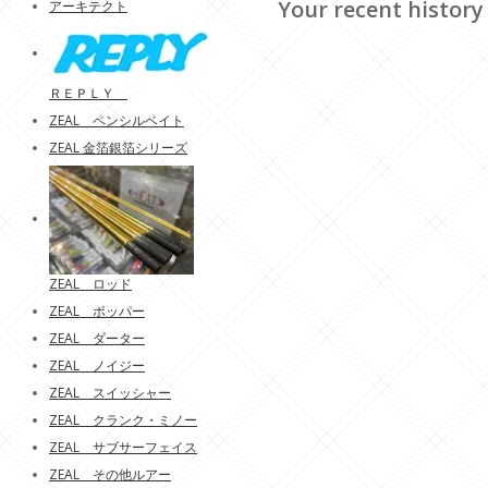
Your recent history
アーキテクト
ＲＥＰＬＹ
ZEAL ペンシルベイト
ZEAL 金箔銀箔シリーズ
ZEAL ロッド
ZEAL ポッパー
ZEAL ダーター
ZEAL ノイジー
ZEAL スイッシャー
ZEAL クランク・ミノー
ZEAL サブサーフェイス
ZEAL その他ルアー